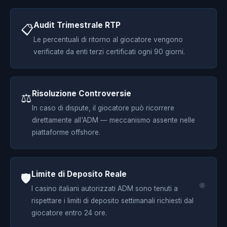
Audit Trimestrale RTP
📋
Le percentuali di ritorno al giocatore vengono
verificate da enti terzi certificati ogni 90 giorni.
Risoluzione Controversie
⚖️
In caso di dispute, il giocatore può ricorrere
direttamente all'ADM — meccanismo assente nelle
piattaforme offshore.
Limite di Deposito Reale
🛡️
I casino italiani autorizzati ADM sono tenuti a
rispettare i limiti di deposito settimanali richiesti dal
giocatore entro 24 ore.