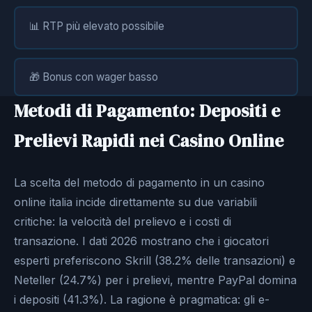
📊 RTP più elevato possibile
🎁 Bonus con wager basso
Metodi di Pagamento: Depositi e
Prelievi Rapidi nei Casino Online
La scelta del metodo di pagamento in un casino
online italia incide direttamente su due variabili
critiche: la velocità del prelievo e i costi di
transazione. I dati 2026 mostrano che i giocatori
esperti preferiscono Skrill (38.2% delle transazioni) e
Neteller (24.7%) per i prelievi, mentre PayPal domina
i depositi (41.3%). La ragione è pragmatica: gli e-