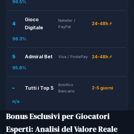
96.5%
Gioco
Neteller /
4
24-48h ⚡
Digitale
PayPal
❆
96.3%
5
Admiral Bet
24-48h ⚡
Visa / PostePay
95.8%
Bonifico
–
Tutti i Top 5
2-5 giorni
Bancario
n/a
Bonus Esclusivi per Giocatori
Esperti: Analisi del Valore Reale