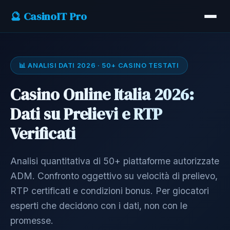
🔮 CasinoIT Pro
📊 ANALISI DATI 2026 · 50+ CASINO TESTATI
Casino Online Italia 2026:
Dati su Prelievi e RTP
Verificati
Analisi quantitativa di 50+ piattaforme autorizzate
ADM. Confronto oggettivo su velocità di prelievo,
✦
RTP certificati e condizioni bonus. Per giocatori
esperti che decidono con i dati, non con le
promesse.