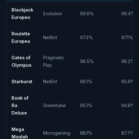
Blackjack
Evolution
99.6%
99.4%
Europeo
Roulette
NetEnt
97.3%
97.1%
Europea
Gates of
Pragmatic
96.5%
96.2%
Olympus
Play
Starburst
NetEnt
96.1%
95.9%
Book of
Ra
Greentube
95.1%
94.8%
Deluxe
Mega
Microgaming
88.1%
87.7%
Moolah