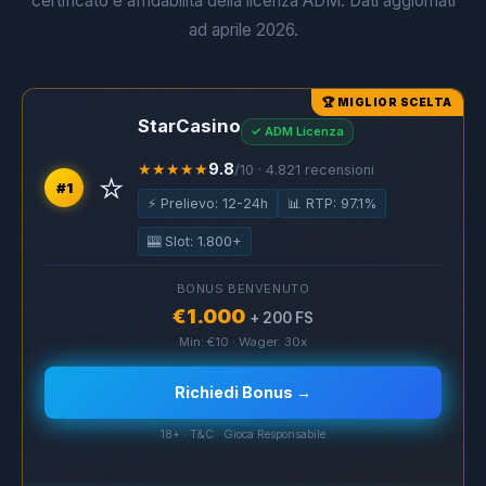
certificato e affidabilità della licenza ADM. Dati aggiornati
ad aprile 2026.
StarCasino
✓ ADM Licenza
9.8
★★★★★
/10 · 4.821 recensioni
⭐
#1
⚡ Prelievo: 12-24h
📊 RTP: 97.1%
🎰 Slot: 1.800+
BONUS BENVENUTO
€1.000
+ 200 FS
Min: €10 · Wager: 30x
Richiedi Bonus →
18+ · T&C · Gioca Responsabile