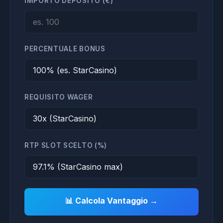
IMPORTO DEPOSITO (€)
PERCENTUALE BONUS
REQUISITO WAGER
RTP SLOT SCELTO (%)
📊 Calcola Vantaggio →