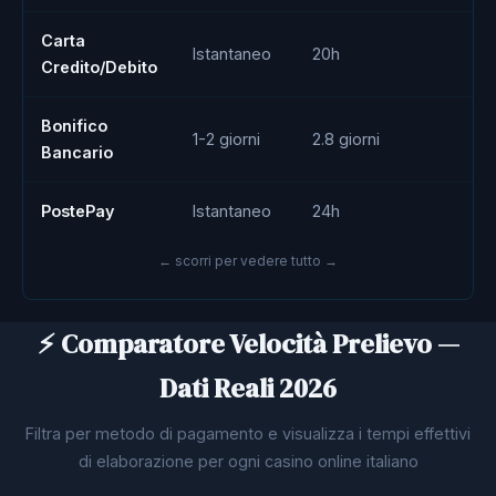
Carta
Istantaneo
20h
1
Credito/Debito
Bonifico
1-2 giorni
2.8 giorni
2 
Bancario
PostePay
Istantaneo
24h
1
← scorri per vedere tutto →
⚡ Comparatore Velocità Prelievo —
Dati Reali 2026
Filtra per metodo di pagamento e visualizza i tempi effettivi
di elaborazione per ogni casino online italiano