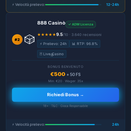
⚡ Velocità prelievo:
12-24h
888 Casinò
✓ ADM Licenza
9.5
★★★★★
/10 · 3.640 recensioni
🎲
#2
⚡ Prelievo: 24h
📊 RTP: 96.8%
🃏 Live Casino
BONUS BENVENUTO
€500
+ 50 FS
Min: €20 · Wager: 35x
Richiedi Bonus →
18+ · T&C · Gioca Responsabile
⚡ Velocità prelievo:
24h