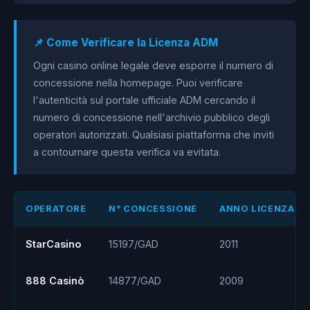
📌 Come Verificare la Licenza ADM
Ogni casino online legale deve esporre il numero di
concessione nella homepage. Puoi verificare
l'autenticità sul portale ufficiale ADM cercando il
numero di concessione nell'archivio pubblico degli
operatori autorizzati. Qualsiasi piattaforma che inviti
a contournare questa verifica va evitata.
OPERATORE
N° CONCESSIONE
ANNO LICENZA
StarCasino
15197/GAD
2011
888 Casinò
14877/GAD
2009