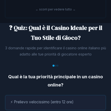
← scorri per vedere tutto →
❓ Quiz: Qual è il Casino Ideale per il
Tuo Stile di Gioco?
3 domande rapide per identificare il casino online italiano più
adatto alle tue priorità di giocatore esperto
Qual è la tua priorità principale in un casino
online?
⚡ Prelievo velocissimo (entro 12 ore)