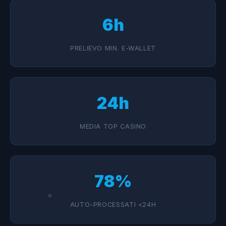
6h
PRELIEVO MIN. E-WALLET
24h
MEDIA TOP CASINO
78%
AUTO-PROCESSATI <24H