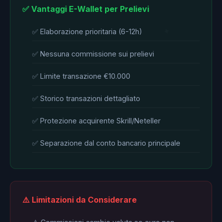
✅ Vantaggi E-Wallet per Prelievi
Elaborazione prioritaria (6-12h)
Nessuna commissione sui prelievi
Limite transazione €10.000
Storico transazioni dettagliato
Protezione acquirente Skrill/Neteller
Separazione dal conto bancario principale
⚠️ Limitazioni da Considerare