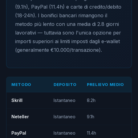
(9.1h), PayPal (11.4h) e carte di credito/debito
(18-24h). I bonifici bancari rimangono il
metodo più lento con una media di 2.8 giorni
lavorativi — tuttavia sono l'unica opzione per
importi superiori ai limiti imposti dagli e-wallet
(generalmente €10.000/transazione).
METODO
DEPOSITO
PRELIEVO MEDIO
P
Skrill
Istantaneo
8.2h
6
Neteller
Istantaneo
9.1h
7
✦
PayPal
Istantaneo
11.4h
8