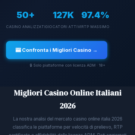
50+
127K
97.4%
CASINO ANALIZZATI
GIOCATORI ATTIVI
RTP MASSIMO
🎰 Confronta i Migliori Casino →
🔒 Solo piattaforme con licenza ADM · 18+
Migliori Casino Online Italiani
2026
La nostra analisi del mercato casino online italia 2026
classifica le piattaforme per velocità di prelievo, RTP